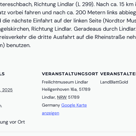
tereschbach, Richtung Lindlar (L 299). Nach ca. 15 km
z vorbei fahren und nach ca. 200 Metern links abbieg
d die nächste Einfahrt auf der linken Seite (Nordtor M
elskirchen, Richtung Lindlar. Geradeaus durch Lindlar.
reisverkehr die dritte Ausfahrt auf die Rheinstraße ne
m) benutzen.
LS
VERANSTALTUNGSORT
VERANSTALTE
Freilichtmuseum Lindlar
LandBlattGold
Heiligenhoven 16a, 51789
t, 2025
Lindlar
,
NRW
51789
Germany
Google Karte
m.
anzeigen