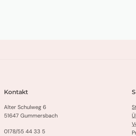
Kontakt
S
Alter Schulweg 6
S
51647 Gummersbach
Ü
V
0178/55 44 33 5
P