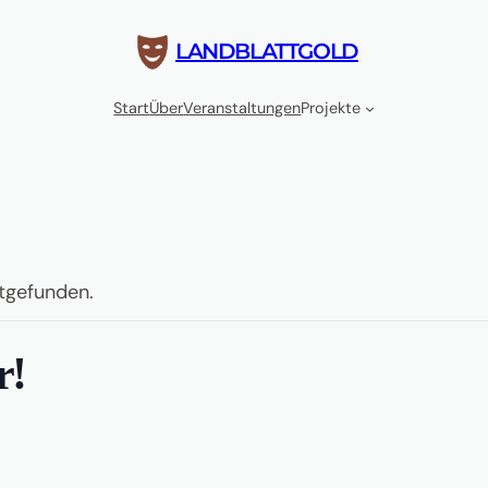
LANDBLATTGOLD
Start
Über
Veranstaltungen
Projekte
ttgefunden.
r!