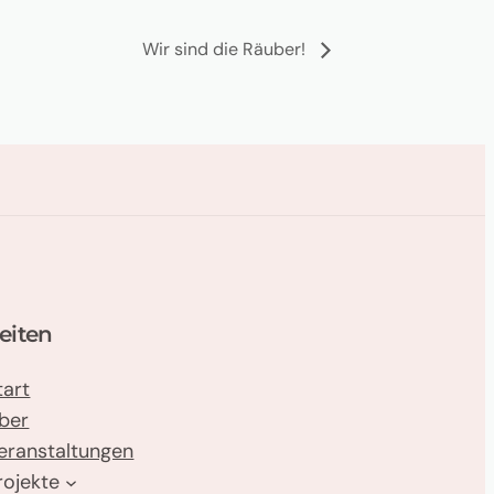
Wir sind die Räuber!
eiten
tart
ber
eranstaltungen
rojekte